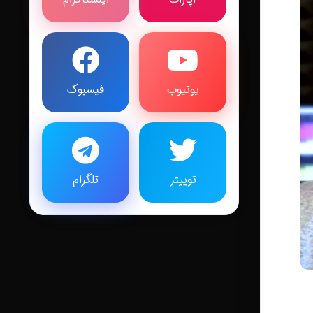
یوتیوب
فیسبوک
توییتر
تلگرام