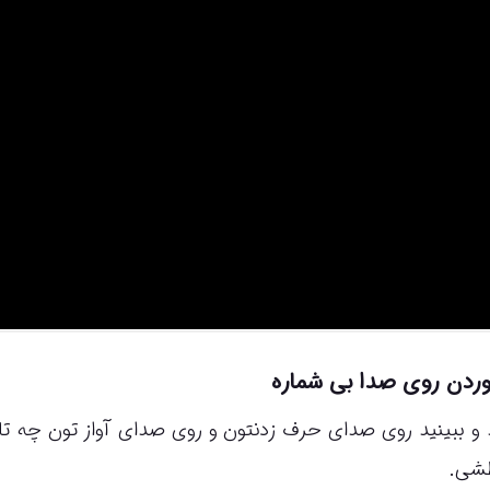
وردن روی صدا بی شماره
حداقل 5 لیوان آب بخورید و ببینید روی صدای حرف زدنتون و روی صدای آواز تون چه 
طشی.