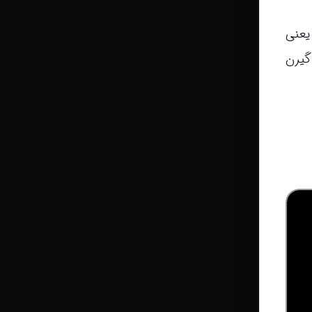
یعنی
گیرن