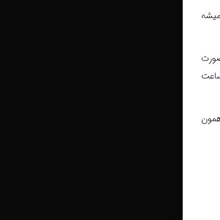
میشه
صورت
و بذاره. حداقل 20 دقیقه طول میکشه تا آب وارد گردش خون بشه و بعدش حدود 4 ساعت
همون