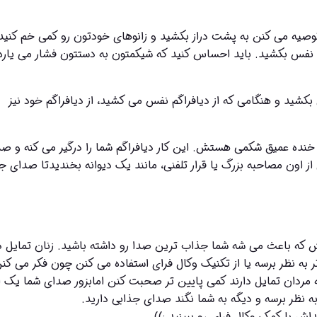
این تمرین به شما یاد می ده که از دیافراگم خودتون نفس بکشید و هنگامی که از دیافراگم نفس می کشید، از دیافراگم خود نیز 
ش با کمک وکال فرای رو ببینید.:))