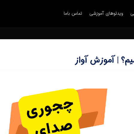
ی
ویدئوهای آموزشی
تماس باما
م؟ | آموزش آواز