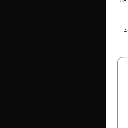
بنابراین در اینجا نکاتی وجود داره که می‌تونید صداتون رو به همون اندازه صدای جذاب کنید که مرلین مونرو در حال خواندن تولدت 