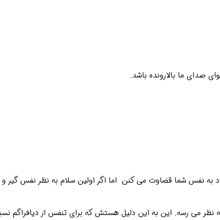
مردم نیم ثانیه بعد از اولین «سلام» شما درباره میزان اعتماد به نفس شما قضاوت می کنن  اما اگر 