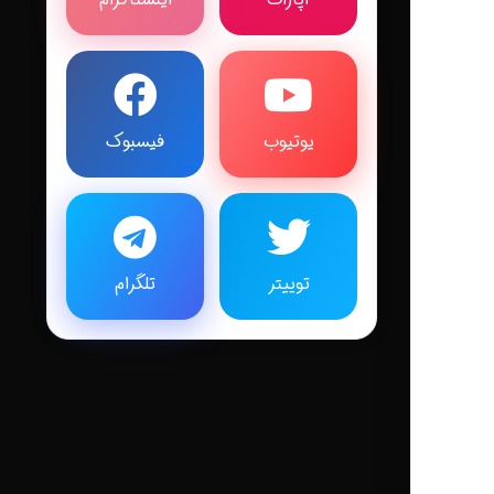
یوتیوب
فیسبوک
توییتر
تلگرام