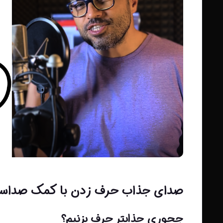
صدای جذاب حرف زدن با کمک صداس
چجوری جذابتر حرف بزنیم؟