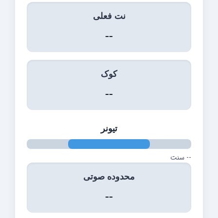
نت فعلی
--
کوک
--
تیونر
-- سنت
محدوده صوتی
--